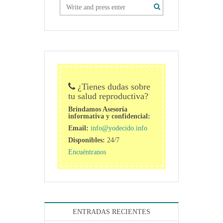
¿Tienes dudas sobre
tu salud reproductiva?
Brindamos Asesoría
informativa y confidencial:
Email:
info@yodecido.info
Disponibles:
24/7
Encuéntranos
ENTRADAS RECIENTES