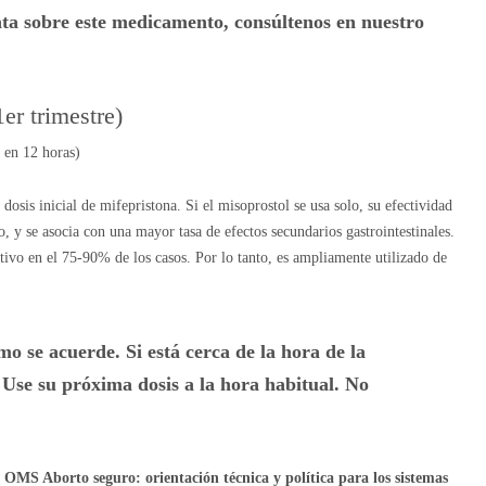
ta sobre este medicamento, consúltenos en nuestro
er trimestre)
 en 12 horas)
sis inicial de mifepristona. Si el misoprostol se usa solo, su efectividad
, y se asocia con una mayor tasa de efectos secundarios gastrointestinales.
tivo en el 75-90% de los casos. Por lo tanto, es ampliamente utilizado de
mo se acuerde. Si está cerca de la hora de la
. Use su próxima dosis a la hora habitual. No
a OMS Aborto seguro: orientación técnica y política para los sistemas