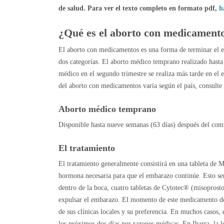
de salud. Para ver el texto completo en formato pdf,
h
¿Qué es el aborto con medicament
El aborto con medicamentos es una forma de terminar el e
dos categorías. El aborto médico temprano realizado hast
médico en el segundo trimestre se realiza más tarde en el
del aborto con medicamentos varía según el país, consulte 
Aborto médico temprano
Disponible hasta nueve semanas (63 días) después del com
El tratamiento
El tratamiento generalmente consistirá en una tableta de M
hormona necesaria para que el embarazo continúe. Esto ser
dentro de la boca, cuatro tabletas de Cytotec® (misoprosto
expulsar el embarazo. El momento de este medicamento dep
de sus clínicas locales y su preferencia. En muchos casos
los próximos dos días por razones médicas. En Ibarra, la 