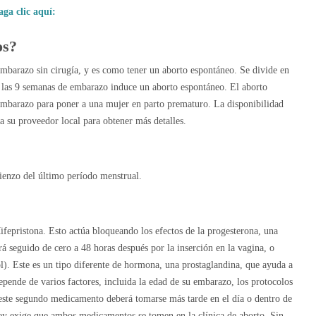
aga clic aquí:
os?
mbarazo sin cirugía, y es como tener un aborto espontáneo. Se divide en
a las 9 semanas de embarazo induce un aborto espontáneo. El aborto
 embarazo para poner a una mujer en parto prematuro. La disponibilidad
a su proveedor local para obtener más detalles.
ienzo del último período menstrual.
ifepristona. Esto actúa bloqueando los efectos de la progesterona, una
á seguido de cero a 48 horas después por la inserción en la vagina, o
l). Este es un tipo diferente de hormona, una prostaglandina, que ayuda a
ende de varios factores, incluida la edad de su embarazo, los protocolos
, este segundo medicamento deberá tomarse más tarde en el día o dentro de
ley exige que ambos medicamentos se tomen en la clínica de aborto. Sin