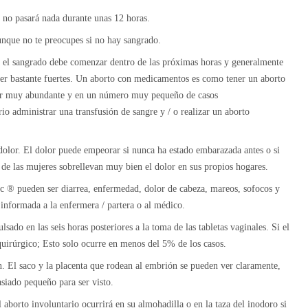
, no pasará nada durante unas 12 horas.
nque no te preocupes si no hay sangrado.
c, el sangrado debe comenzar dentro de las próximas horas y generalmente
er bastante fuertes. Un aborto con medicamentos es como tener un aborto
ser muy abundante y en un número muy pequeño de casos
o administrar una transfusión de sangre y / o realizar un aborto
 dolor. El dolor puede empeorar si nunca ha estado embarazada antes o si
de las mujeres sobrellevan muy bien el dolor en sus propios hogares.
c ® pueden ser diarrea, enfermedad, dolor de cabeza, mareos, sofocos y
 informada a la enfermera / partera o al médico.
ado en las seis horas posteriores a la toma de las tabletas vaginales. Si el
quirúrgico; Esto solo ocurre en menos del 5% de los casos.
. El saco y la placenta que rodean al embrión se pueden ver claramente,
siado pequeño para ser visto.
aborto involuntario ocurrirá en su almohadilla o en la taza del inodoro si