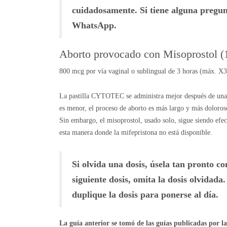
cuidadosamente. Si tiene alguna pregun
WhatsApp.
Aborto provocado con Misoprostol (1
800 mcg por vía vaginal o sublingual de 3 horas (máx. X3
La pastilla CYTOTEC se administra mejor después de una do
es menor, el proceso de aborto es más largo y más doloroso
Sin embargo, el misoprostol, usado solo, sigue siendo efec
esta manera donde la mifepristona no está disponible.
Si olvida una dosis, úsela tan pronto co
siguiente dosis, omita la dosis olvidada
duplique la dosis para ponerse al día.
La guía anterior se tomó de las guías publicadas por l