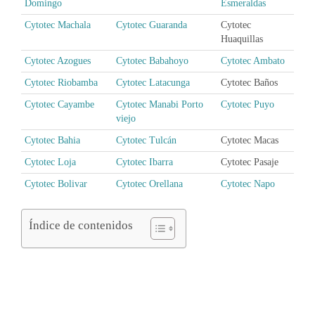
Domingo
Esmeraldas
Cytotec Machala
Cytotec Guaranda
Cytotec
Huaquillas
Cytotec Azogues
Cytotec Babahoyo
Cytotec Ambato
Cytotec Riobamba
Cytotec Latacunga
Cytotec Baños
Cytotec Cayambe
Cytotec Manabi Porto
Cytotec Puyo
viejo
Cytotec Bahia
Cytotec Tulcán
Cytotec Macas
Cytotec Loja
Cytotec Ibarra
Cytotec Pasaje
Cytotec Bolivar
Cytotec Orellana
Cytotec Napo
Índice de contenidos