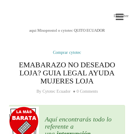
Descubre
aqui Misoprostol o cytotec QUITO ECUADOR
Comprar cytotec
EMABARAZO NO DESEADO
LOJA? GUIA LEGAL AYUDA
MUJERES LOJA
By
Cytotec Ecuador
0 Comments
Aquí encontrarás todo lo
referente a
una
interrupción