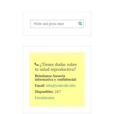
¿Tienes dudas sobre
tu salud reproductiva?
Brindamos Asesoría
informativa y confidencial:
Email:
info@yodecido.info
Disponibles:
24/7
Encuéntranos