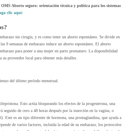
a OMS Aborto seguro: orientación técnica y política para los sistemas
aga clic aquí:
os?
mbarazo sin cirugía, y es como tener un aborto espontáneo. Se divide en
a las 9 semanas de embarazo induce un aborto espontáneo. El aborto
 embarazo para poner a una mujer en parto prematuro. La disponibilidad
a su proveedor local para obtener más detalles.
ienzo del último período menstrual.
ifepristona. Esto actúa bloqueando los efectos de la progesterona, una
á seguido de cero a 48 horas después por la inserción en la vagina, o
l). Este es un tipo diferente de hormona, una prostaglandina, que ayuda a
ende de varios factores, incluida la edad de su embarazo, los protocolos