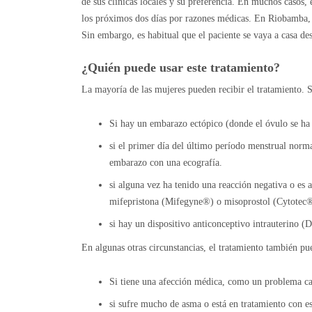
de sus clínicas locales y su preferencia. En muchos casos
los próximos dos días por razones médicas. En Riobamba, 
Sin embargo, es habitual que el paciente se vaya a casa d
¿Quién puede usar este tratamiento?
La mayoría de las mujeres pueden recibir el tratamiento. 
Si hay un embarazo ectópico (donde el óvulo se ha 
si el primer día del último período menstrual norm
embarazo con una ecografía.
si alguna vez ha tenido una reacción negativa o es
mifepristona (Mifegyne®) o misoprostol (Cytotec®
si hay un dispositivo anticonceptivo intrauterino (
En algunas otras circunstancias, el tratamiento también pu
Si tiene una afección médica, como un problema card
si sufre mucho de asma o está en tratamiento con es