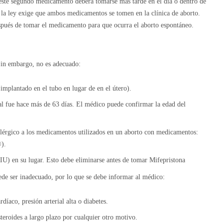
, este segundo medicamento deberá tomarse más tarde en el día o dentro de
la ley exige que ambos medicamentos se tomen en la clínica de aborto.
espués de tomar el medicamento para que ocurra el aborto espontáneo.
Sin embargo, no es adecuado:
implantado en el tubo en lugar de en el útero).
al fue hace más de 63 días. El médico puede confirmar la edad del
 alérgico a los medicamentos utilizados en un aborto con medicamentos:
).
DIU) en su lugar. Esto debe eliminarse antes de tomar Mifepristona
ede ser inadecuado, por lo que se debe informar al médico:
íaco, presión arterial alta o diabetes.
teroides a largo plazo por cualquier otro motivo.