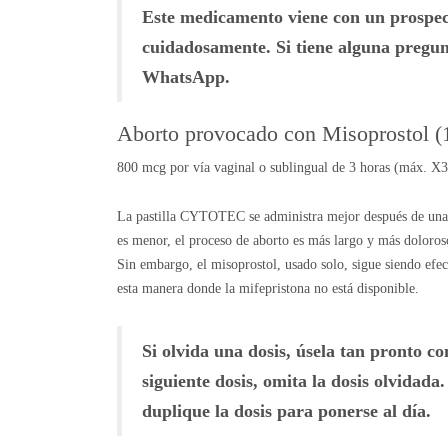
Este medicamento viene con un prospect
cuidadosamente. Si tiene alguna pregun
WhatsApp.
Aborto provocado con Misoprostol (1
800 mcg por vía vaginal o sublingual de 3 horas (máx. X3
La pastilla CYTOTEC se administra mejor después de una do
es menor, el proceso de aborto es más largo y más doloroso
Sin embargo, el misoprostol, usado solo, sigue siendo efec
esta manera donde la mifepristona no está disponible.
Si olvida una dosis, úsela tan pronto co
siguiente dosis, omita la dosis olvidada
duplique la dosis para ponerse al día.