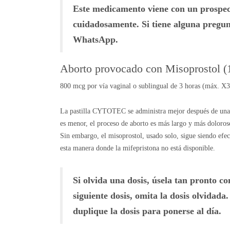
Este medicamento viene con un prospect
cuidadosamente. Si tiene alguna pregun
WhatsApp.
Aborto provocado con Misoprostol (1
800 mcg por vía vaginal o sublingual de 3 horas (máx. X3
La pastilla CYTOTEC se administra mejor después de una do
es menor, el proceso de aborto es más largo y más doloroso
Sin embargo, el misoprostol, usado solo, sigue siendo efec
esta manera donde la mifepristona no está disponible.
Si olvida una dosis, úsela tan pronto co
siguiente dosis, omita la dosis olvidada
duplique la dosis para ponerse al día.