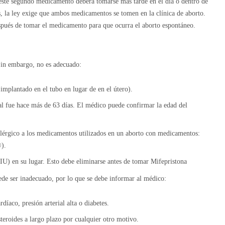
, este segundo medicamento deberá tomarse más tarde en el día o dentro de
, la ley exige que ambos medicamentos se tomen en la clínica de aborto.
espués de tomar el medicamento para que ocurra el aborto espontáneo.
Sin embargo, no es adecuado:
implantado en el tubo en lugar de en el útero).
al fue hace más de 63 días. El médico puede confirmar la edad del
 alérgico a los medicamentos utilizados en un aborto con medicamentos:
).
DIU) en su lugar. Esto debe eliminarse antes de tomar Mifepristona
ede ser inadecuado, por lo que se debe informar al médico:
íaco, presión arterial alta o diabetes.
teroides a largo plazo por cualquier otro motivo.