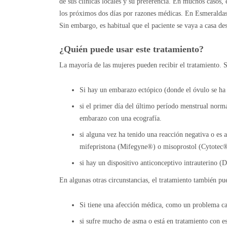
de sus clínicas locales y su preferencia. En muchos casos
los próximos dos días por razones médicas. En Esmeraldas
Sin embargo, es habitual que el paciente se vaya a casa d
¿Quién puede usar este tratamiento?
La mayoría de las mujeres pueden recibir el tratamiento. 
Si hay un embarazo ectópico (donde el óvulo se ha 
si el primer día del último período menstrual norm
embarazo con una ecografía.
si alguna vez ha tenido una reacción negativa o es
mifepristona (Mifegyne®) o misoprostol (Cytotec®
si hay un dispositivo anticonceptivo intrauterino (
En algunas otras circunstancias, el tratamiento también pu
Si tiene una afección médica, como un problema card
si sufre mucho de asma o está en tratamiento con es