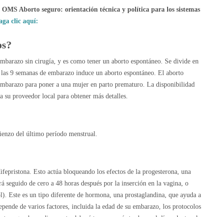
a OMS Aborto seguro: orientación técnica y política para los sistemas
aga clic aquí:
os?
mbarazo sin cirugía, y es como tener un aborto espontáneo. Se divide en
a las 9 semanas de embarazo induce un aborto espontáneo. El aborto
 embarazo para poner a una mujer en parto prematuro. La disponibilidad
a su proveedor local para obtener más detalles.
ienzo del último período menstrual.
ifepristona. Esto actúa bloqueando los efectos de la progesterona, una
á seguido de cero a 48 horas después por la inserción en la vagina, o
l). Este es un tipo diferente de hormona, una prostaglandina, que ayuda a
ende de varios factores, incluida la edad de su embarazo, los protocolos