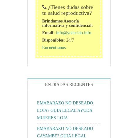
¿Tienes dudas sobre
tu salud reproductiva?
Brindamos Asesoría
informativa y confidencial:
Email:
info@yodecido.info
Disponibles:
24/7
Encuéntranos
ENTRADAS RECIENTES
EMABARAZO NO DESEADO
LOJA? GUIA LEGAL AYUDA
MUJERES LOJA
EMABARAZO NO DESEADO
CAYAMBE? GUIA LEGAL