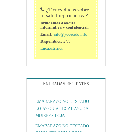
¿Tienes dudas sobre
tu salud reproductiva?
Brindamos Asesoría
informativa y confidencial:
Email:
info@yodecido.info
Disponibles:
24/7
Encuéntranos
ENTRADAS RECIENTES
EMABARAZO NO DESEADO
LOJA? GUIA LEGAL AYUDA
MUJERES LOJA
EMABARAZO NO DESEADO